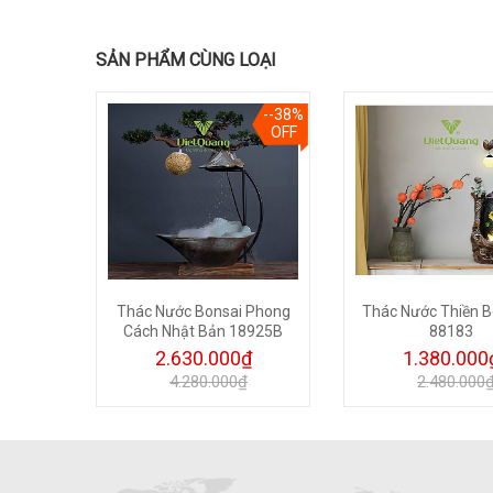
SẢN PHẨM CÙNG LOẠI
--24%
--38%
OFF
OFF
hủy để
Thác Nước Bonsai Phong
Thác Nước Thiền 
Cách Nhật Bản 18925B
88183
2.630.000₫
1.380.000
4.280.000₫
2.480.000