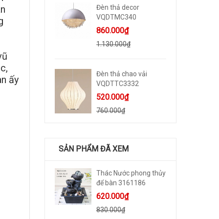
an
Đèn thả decor
VQDTMC340
g
860.000₫
1.130.000₫
vũ
c,
Đèn thả chao vải
an ấy
VQDTTC3332
520.000₫
760.000₫
SẢN PHẨM ĐÃ XEM
Thác Nước phong thủy
để bàn 3161186
620.000₫
830.000₫