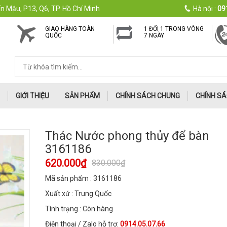
n Mậu, P13, Q6, TP. Hồ Chí Minh
Hà nội :
09
GIAO HÀNG TOÀN
1 ĐỔI 1 TRONG VÒNG
QUỐC
7 NGÀY
GIỚI THIỆU
SẢN PHẨM
CHÍNH SÁCH CHUNG
CHÍNH SÁ
Thác Nước phong thủy để bàn
3161186
620.000₫
830.000₫
Mã sản phẩm : 3161186
Xuất xứ : Trung Quốc
Tình trạng : Còn hàng
Điện thoại / Zalo hỗ trợ:
0914.05.07.66