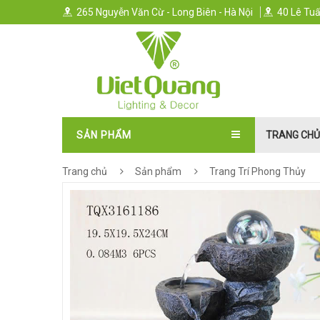
265 Nguyễn Văn Cừ - Long Biên - Hà Nội
40 Lê Tuấ
SẢN PHẨM
TRANG CHỦ
Trang chủ
Sản phẩm
Trang Trí Phong Thủy