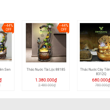
--44%
--44%
OFF
OFF
Bên Sen
Thác Nước Tài Lộc 88185
Thác Nước Cây Tiền
8312Q
₫
1.380.000₫
680.000
₫
2.480.000₫
780.000₫