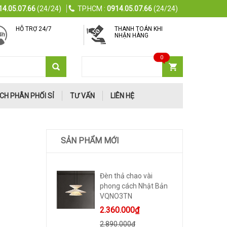
14.05.07.66
(24/24)
TP.HCM :
0914.05.07.66
(24/24)
HỖ TRỢ 24/7
THANH TOÁN KHI
NHẬN HÀNG
0
GIỎ HÀNG
0
sản phẩm
CH PHÂN PHỐI SỈ
TƯ VẤN
LIÊN HỆ
SẢN PHẨM MỚI
Đèn thả chao vài
phong cách Nhật Bản
VQNO3TN
2.360.000₫
2.890.000₫