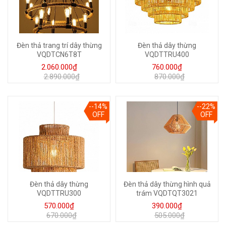
Đèn thả trang trí dây thừng
Đèn thả dây thừng
VQDTCN6T8T
VQDTTRU400
2.060.000₫
760.000₫
2.890.000₫
870.000₫
--14%
--22%
OFF
OFF
Đèn thả dây thừng
Đèn thả dây thừng hình quả
VQDTTRU300
trám VQDTQT3021
570.000₫
390.000₫
670.000₫
505.000₫