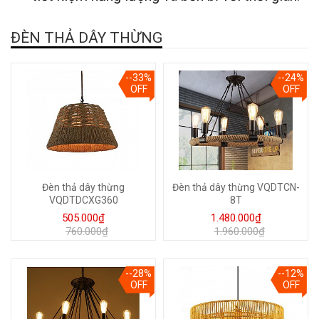
ĐÈN THẢ DÂY THỪNG
--33%
--24%
OFF
OFF
Đèn thả dây thừng
Đèn thả dây thừng VQDTCN-
VQDTDCXG360
8T
505.000₫
1.480.000₫
760.000₫
1.960.000₫
--28%
--12%
OFF
OFF