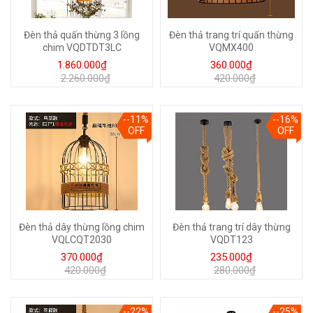
Đèn thả quấn thừng 3 lồng
Đèn thả trang trí quấn thừng
chim VQDTDT3LC
VQMX400
1.860.000₫
360.000₫
2.260.000₫
420.000₫
--11%
--16%
OFF
OFF
Đèn thả dây thừng lồng chim
Đèn thả trang trí dây thừng
VQLCQT2030
VQDT123
370.000₫
235.000₫
420.000₫
280.000₫
--22%
--25%