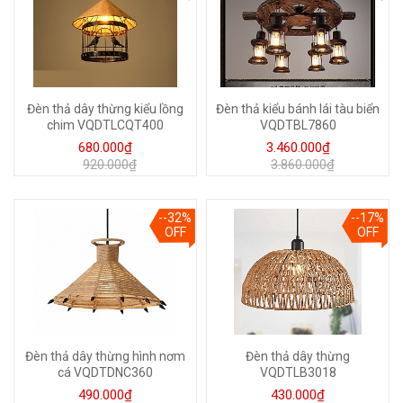
Đèn thả dây thừng kiểu lồng
Đèn thả kiểu bánh lái tàu biển
chim VQDTLCQT400
VQDTBL7860
680.000₫
3.460.000₫
920.000₫
3.860.000₫
--32%
--17%
OFF
OFF
Đèn thả dây thừng hình nơm
Đèn thả dây thừng
cá VQDTDNC360
VQDTLB3018
490.000₫
430.000₫