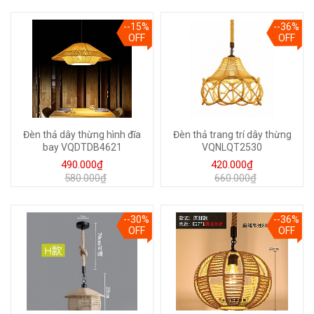
--15%
--36%
OFF
OFF
Đèn thả dây thừng hình đĩa
Đèn thả trang trí dây thừng
bay VQDTDB4621
VQNLQT2530
490.000₫
420.000₫
580.000₫
660.000₫
--30%
--36%
OFF
OFF