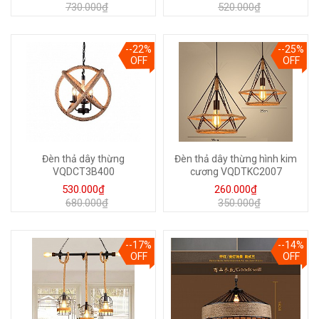
730.000₫
520.000₫
--22%
--25%
OFF
OFF
Đèn thả dây thừng
Đèn thả dây thừng hình kim
VQDCT3B400
cương VQDTKC2007
530.000₫
260.000₫
680.000₫
350.000₫
--17%
--14%
OFF
OFF