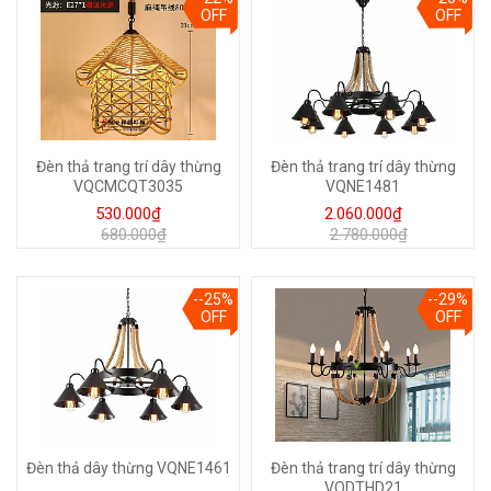
OFF
OFF
Đèn thả trang trí dây thừng
Đèn thả trang trí dây thừng
VQCMCQT3035
VQNE1481
530.000₫
2.060.000₫
680.000₫
2.780.000₫
--25%
--29%
OFF
OFF
Đèn thả dây thừng VQNE1461
Đèn thả trang trí dây thừng
VQDTHD21