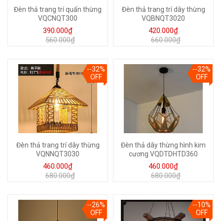
Đèn thả trang trí quấn thừng
Đèn thả trang trí dây thừng
VQCNQT300
VQBNQT3020
390.000₫
420.000₫
560.000₫
660.000₫
--32%
--32%
OFF
OFF
Đèn thả trang trí dây thừng
Đèn thả dây thừng hình kim
VQNNQT3030
cương VQDTDHTD360
460.000₫
460.000₫
680.000₫
680.000₫
--26%
--10%
OFF
OFF