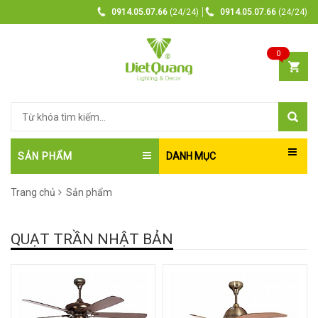
0914.05.07.66
(24/24)
0914.05.07.66
(24/24)
0
SẢN PHẨM
DANH MỤC
Trang chủ
Sản phẩm
QUẠT TRẦN NHẬT BẢN