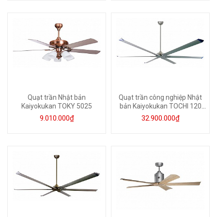
Quạt trần Nhật bản
Quạt trần công nghiệp Nhật
Kaiyokukan TOKY 5025
bản Kaiyokukan TOCHI 120
SILVER
9.010.000₫
32.900.000₫