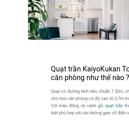
Quạt trần KaiyoKukan To
căn phòng như thế nào 
Quạt có đường kính tiêu chuẩn 1.52m, c
cho mọi căn phòng có độ cao từ 2,7m tr
Với màu đồng và cánh gỗ,
quạt trần
Ka
biệt phù hợp với các không gian cổ điển v