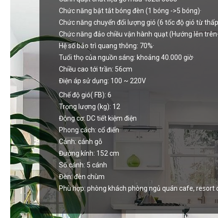
Chức năng bật tắt bóng đèn (1 bóng ->5 bóng)·
Chức năng chuyển đổi lượng gió (6 tốc độ gió từ thấ
Chức năng đảo chiều vận hành quạt (Hướng lên trên
Hệ số bảo trì quang thông: 70%·
Tuổi thọ của nguồn sáng: khoảng 40.000 giờ·
Chiều cao tới trần: 56cm
Điện áp sử dụng: 100 ~ 220V
Chế độ gió( FB): 6
Trọng lượng (kg): 12
Động cơ: DC tiết kiệm điện
Phong cách:
cổ điển
Cánh:
cánh gỗ
Đường kính:
152 cm
Số cánh:
5 cánh
Đèn:
đèn chùm
Phù hợp:
phòng khách
phòng ngủ
quán cafe, resort