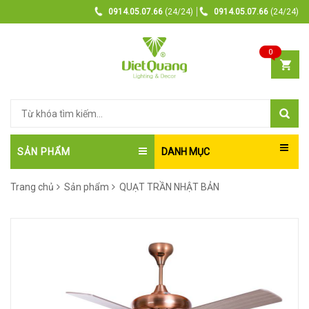
0914.05.07.66
(24/24)
0914.05.07.66
(24/24)
0
SẢN PHẨM
DANH MỤC
Trang chủ
Sản phẩm
QUẠT TRẦN NHẬT BẢN