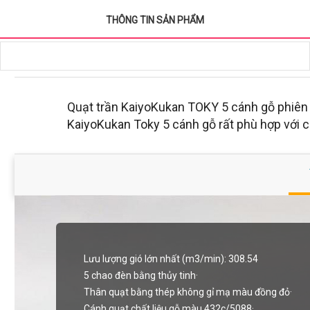
THÔNG TIN SẢN PHẨM
Quạt trần KaiyoKukan TOKY 5 cánh gỗ phiên b
KaiyoKukan Toky 5 cánh gỗ rất phù hợp với c
Lưu lượng gió lớn nhất (m3/min): 308.54
5 chao đèn bằng thủy tinh·
Thân
quạt
bằng thép không gỉ mạ màu đồng đỏ·
Cánh quạt chất liệu gỗ màu 432c/5088·