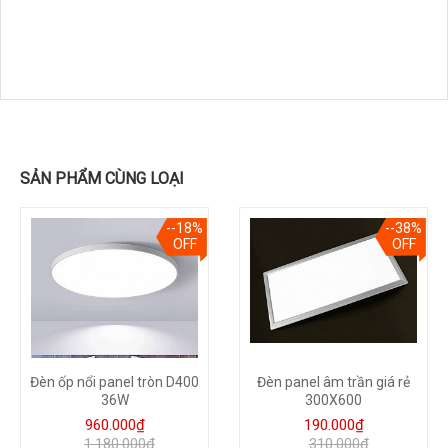
SẢN PHẨM CÙNG LOẠI
--18%
--38%
OFF
OFF
Đèn ốp nổi panel tròn D400
Đèn panel âm trần giá rẻ
36W
300X600
960.000₫
190.000₫
1.180.000₫
310.000₫