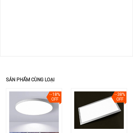
SẢN PHẨM CÙNG LOẠI
--18%
--38%
OFF
OFF