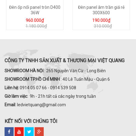
Đèn ốp nổi panel tròn D400
Đèn panel âm trần giá rẻ
36W
300X600
960.000₫
190.000₫
1.180.000₫
310.000₫
CÔNG TY TNHH SẢN XUẤT & THƯƠNG MẠI VIỆT QUANG
SHOWROOM HÀ NỘI
: 265 Nguyễn Văn Cừ - Long Biên
SHOWROOM TP.HỒ CHÍ MINH
: 40 Lê Tuấn Mậu - Quận 6
Liên hệ:
0914 05 07 66 - 0914 539 508
Giờ làm việc:
9h - 21h tất cả các ngày trong tuần
Email
: ledvietquang@gmail.com
KẾT NỐI VỚI CHÚNG TÔI