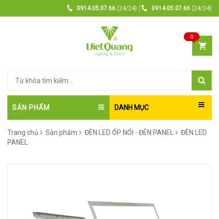
0914.05.07.66
(24/24)
0914.05.07.66
(24/24)
0
SẢN PHẨM
DANH MỤC
Trang chủ
Sản phẩm
ĐÈN LED ỐP NỔI - ĐÈN PANEL
ĐÈN LED
PANEL