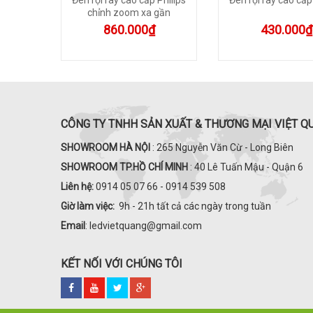
LIGHT1
chỉnh zoom xa gần
860.000₫
430.000₫
CÔNG TY TNHH SẢN XUẤT & THƯƠNG MẠI VIỆT Q
SHOWROOM HÀ NỘI
: 265 Nguyễn Văn Cừ - Long Biên
SHOWROOM TP.HỒ CHÍ MINH
: 40 Lê Tuấn Mậu - Quận 6
Liên hệ:
0914 05 07 66 - 0914 539 508
Giờ làm việc:
9h - 21h tất cả các ngày trong tuần
Email
: ledvietquang@gmail.com
KẾT NỐI VỚI CHÚNG TÔI