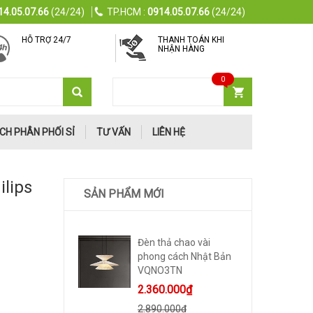
14.05.07.66
(24/24)
TP.HCM :
0914.05.07.66
(24/24)
HỖ TRỢ 24/7
THANH TOÁN KHI
NHẬN HÀNG
0
GIỎ HÀNG
0
sản phẩm
CH PHÂN PHỐI SỈ
TƯ VẤN
LIÊN HỆ
ilips
SẢN PHẨM MỚI
Đèn thả chao vài
phong cách Nhật Bản
VQNO3TN
2.360.000₫
2.890.000₫