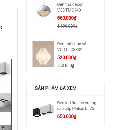
Đèn thả decor
VQDTMC340
860.000₫
1.130.000₫
ác
Đèn thả chao vải
VQDTTC3332
520.000₫
760.000₫
SẢN PHẨM ĐÃ XEM
Đèn led ống bơ vuông
cao cấp Philips DLV5
650.000₫