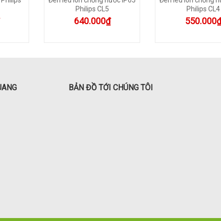
Philips CL5
Philips CL4
640.000₫
550.000
UANG
BẢN ĐỒ TỚI CHÚNG TÔI