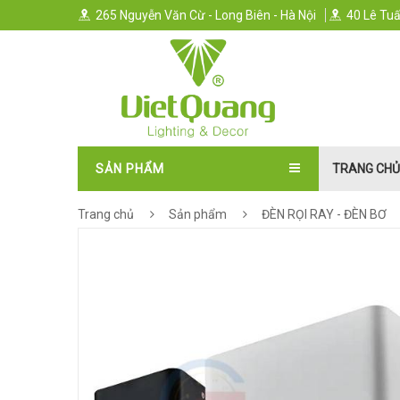
265 Nguyễn Văn Cừ - Long Biên - Hà Nội
40 Lê Tuấ
SẢN PHẨM
TRANG CHỦ
Trang chủ
Sản phẩm
ĐÈN RỌI RAY - ĐÈN BƠ