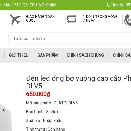
n Mậu, P13, Q6, TP. Hồ Chí Minh
Hà nội :
09
GIAO HÀNG TOÀN
1 ĐỔI 1 TRONG VÒNG
QUỐC
7 NGÀY
GIỚI THIỆU
SẢN PHẨM
CHÍNH SÁCH CHUNG
CHÍNH SÁ
Đèn led ống bơ vuông cao cấp Ph
DLV5
650.000₫
Mã sản phẩm : DLATPLDLV5
Bảo hành : 3 năm
Xuất xứ : Nhập khẩu
Tình trạng : Còn hàng