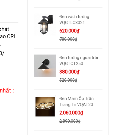
Đèn vách tường
VQGTLC3021
phát
620.000₫
ao CRI
780.000₫
.
0/
Đèn tường ngoài trời
VQGTCT250
380.000₫
520.000₫
nhất :
Đèn Mâm Ốp Trần
Trang Trí VQAT20
2.060.000₫
2.890.000₫