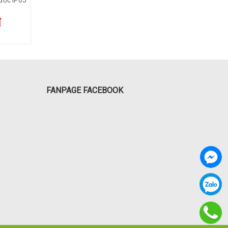
Philips CL3
Philips CL2
₫
650.000₫
550.000
FANPAGE FACEBOOK