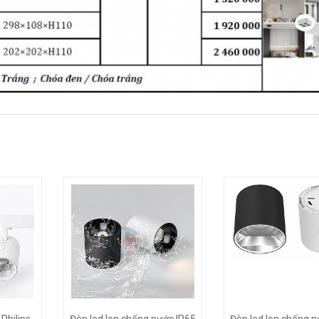
 Philips
Đèn led lon chống nước IP65
Đèn led lon chống n