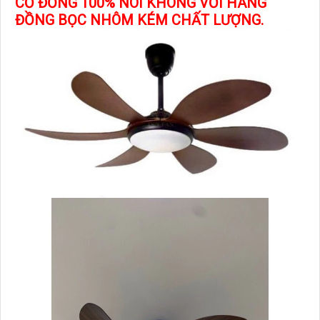
CƠ ĐỒNG 100% NÓI KHÔNG VỚI HÀNG
ĐỒNG BỌC NHÔM KÉM CHẤT LƯỢNG.