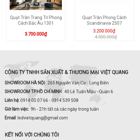
Quạt Trần Trang Trí Phong
Quạt Trần Phong Cách
Cách Bắc Âu 1301
Scandinavia 2507
3.200.000₫
3.700.000₫
4.500.000₫
CÔNG TY TNHH SẢN XUẤT & THƯƠNG MẠI VIỆT QUANG
SHOWROOM HÀ NỘI
: 265 Nguyễn Văn Cừ - Long Biên
SHOWROOM TP.HỒ CHÍ MINH
: 40 Lê Tuấn Mậu - Quận 6
Liên hệ:
0914 05 07 66 - 0914 539 508
Giờ làm việc:
9h - 21h tất cả các ngày trong tuần
Email
: ledvietquang@gmail.com
KẾT NỐI VỚI CHÚNG TÔI