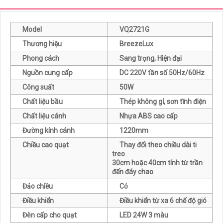
Model
VQ2721G
Thương hiệu
BreezeLux
Phong cách
Sang trọng, Hiện đại
Nguồn cung cấp
DC 220V tần số 50Hz/60Hz
Công suất
50W
Chất liệu bầu
Thép không gỉ, sơn tĩnh điện
Chất liệu cánh
Nhựa ABS cao cấp
Đường kính cánh
1220mm
Chiều cao quạt
Thay đổi theo chiều dài ti
treo
30cm hoặc 40cm tính từ trần
đến đáy chao
Đảo chiều
Có
Điều khiển
Điều khiển từ xa 6 chế độ gió
Đèn cấp cho quạt
LED 24W 3 màu