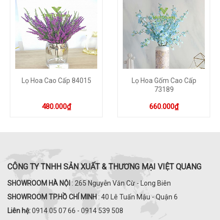
Lọ Hoa Cao Cấp 84015
Lọ Hoa Gốm Cao Cấp
73189
480.000₫
660.000₫
CÔNG TY TNHH SẢN XUẤT & THƯƠNG MẠI VIỆT QUANG
SHOWROOM HÀ NỘI
: 265 Nguyễn Văn Cừ - Long Biên
SHOWROOM TP.HỒ CHÍ MINH
: 40 Lê Tuấn Mậu - Quận 6
Liên hệ:
0914 05 07 66 - 0914 539 508