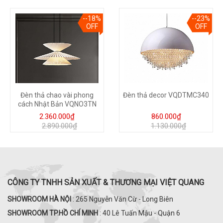
--18%
--23%
OFF
OFF
Đèn thả chao vài phong
Đèn thả decor VQDTMC340
cách Nhật Bản VQNO3TN
2.360.000₫
860.000₫
2.890.000₫
1.130.000₫
CÔNG TY TNHH SẢN XUẤT & THƯƠNG MẠI VIỆT QUANG
SHOWROOM HÀ NỘI
: 265 Nguyễn Văn Cừ - Long Biên
SHOWROOM TP.HỒ CHÍ MINH
: 40 Lê Tuấn Mậu - Quận 6