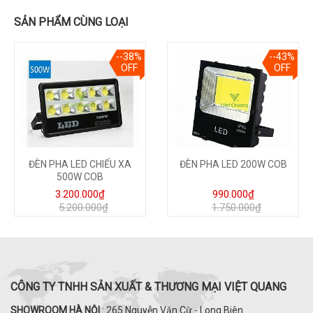
SẢN PHẨM CÙNG LOẠI
--38%
--43%
OFF
OFF
ĐÈN PHA LED CHIẾU XA
ĐÈN PHA LED 200W COB
500W COB
3.200.000₫
990.000₫
5.200.000₫
1.750.000₫
CÔNG TY TNHH SẢN XUẤT & THƯƠNG MẠI VIỆT QUANG
SHOWROOM HÀ NỘI
: 265 Nguyễn Văn Cừ - Long Biên