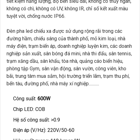
tiết kiệm năng lượng, độ bền siêu dài, không có thủy ngân,
không có chì, không có UV, không IR, chỉ số kết xuất màu
tuyệt vời, chống nước IP66.
Đèn pha led chiếu xa được sử dụng rộng rãi trong các
đường hầm, chiếu sáng của thành phố, mỏ kim loại, nhà
máy điện, trạm biến áp, doanh nghiệp luyện kim, các doanh
nghiệp sản xuất, sân bóng đá mini, nhà thi đấu, sân tennis,
trạm xăng dầu, sân khấu, tòa nhà, quảng cáo biển hiệu,
phòng tập Gym, sân vận động, sân vườn, công viên, kho
bãi, trung tâm mua sắm, hội trường triển lãm, trạm thu phí,
bến tàu, đường phố, nhà máy xí nghiệp...........
Công suất:
600W
Chip LED: COB
Hệ số công suất: >0.9
Điện áp (V/Hz): 220V/50-60