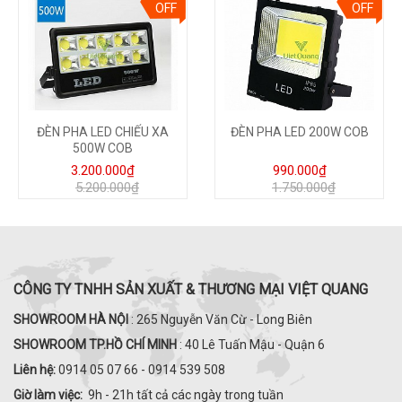
OFF
OFF
ĐÈN PHA LED CHIẾU XA
ĐÈN PHA LED 200W COB
500W COB
3.200.000₫
990.000₫
5.200.000₫
1.750.000₫
CÔNG TY TNHH SẢN XUẤT & THƯƠNG MẠI VIỆT QUANG
SHOWROOM HÀ NỘI
: 265 Nguyễn Văn Cừ - Long Biên
SHOWROOM TP.HỒ CHÍ MINH
: 40 Lê Tuấn Mậu - Quận 6
Liên hệ:
0914 05 07 66 - 0914 539 508
Giờ làm việc:
9h - 21h tất cả các ngày trong tuần