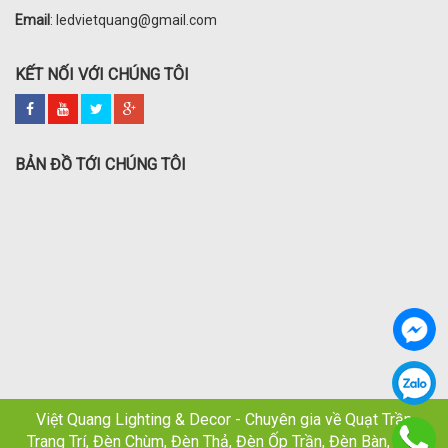
Email
: ledvietquang@gmail.com
KẾT NỐI VỚI CHÚNG TÔI
BẢN ĐỒ TỚI CHÚNG TÔI
Việt Quang Lighting & Decor - Chuyên gia về Quạt Trần
Trang Trí, Đèn Chùm, Đèn Thả, Đèn Ốp Trần, Đèn Bàn, Đèn