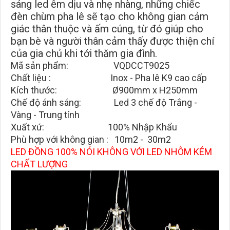
sáng led êm dịu và nhẹ nhàng, những chiếc
đèn chùm pha lê sẽ tạo cho không gian cảm
giác thân thuộc và ấm cúng, từ đó giúp cho
bạn bè và người thân cảm thấy được thiện chí
của gia chủ khi tới thăm gia đình.
Mã sản phẩm: VQDCCT9025
Chất liệu : Inox
- Pha lê K9
cao cấp
Kích thước: Ø900mm x H250mm
Chế độ ánh sáng: Led 3 chế độ Trắng -
Vàng - Trung tính
X
uất xứ: 100% Nhập Khẩu
Phù hợp với không gian : 10m2 - 30m2
LED ĐỒNG 100% NÓI KHÔNG VỚI LED NHÔM KÉM
CHẤT LƯỢNG