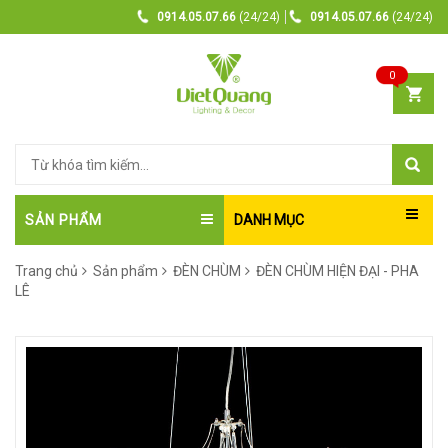
0914.05.07.66
(24/24)
0914.05.07.66
(24/24)
0
SẢN PHẨM
DANH MỤC
Trang chủ
Sản phẩm
ĐÈN CHÙM
ĐÈN CHÙM HIỆN ĐẠI - PHA
LÊ