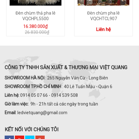
Đèn chùm thả pha lê
Đèn chùm pha lê
VQCHPL5500
VQCHTCL907
16.380.000₫
Liên hệ
26.830.000₫
CÔNG TY TNHH SẢN XUẤT & THƯƠNG MẠI VIỆT QUANG
SHOWROOM HÀ NỘI
: 265 Nguyễn Văn Cừ - Long Biên
SHOWROOM TP.HỒ CHÍ MINH
: 40 Lê Tuấn Mậu - Quận 6
Liên hệ:
0914 05 07 66 - 0914 539 508
Giờ làm việc:
9h - 21h tất cả các ngày trong tuần
Email
: ledvietquang@gmail.com
KẾT NỐI VỚI CHÚNG TÔI