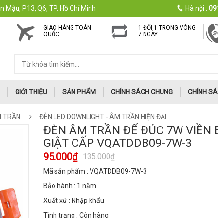
n Mậu, P13, Q6, TP. Hồ Chí Minh
Hà nội :
09
GIAO HÀNG TOÀN
1 ĐỔI 1 TRONG VÒNG
QUỐC
7 NGÀY
GIỚI THIỆU
SẢN PHẨM
CHÍNH SÁCH CHUNG
CHÍNH SÁ
M TRẦN
ĐÈN LED DOWNLIGHT - ÂM TRẦN HIỆN ĐẠI
ĐÈN ÂM TRẦN ĐẾ ĐÚC 7W VIỀN 
GIẬT CẤP VQATDDB09-7W-3
95.000₫
135.000₫
Mã sản phẩm : VQATDDB09-7W-3
Bảo hành : 1 năm
Xuất xứ : Nhập khẩu
Tình trạng : Còn hàng