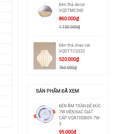
Đèn thả decor
VQDTMC340
860.000₫
1.130.000₫
Đèn thả chao vải
VQDTTC3332
520.000₫
760.000₫
SẢN PHẨM ĐÃ XEM
ĐÈN ÂM TRẦN ĐẾ ĐÚC
7W VIỀN BẠC GIẬT
CẤP VQATDDB09-7W-
3
95.000₫