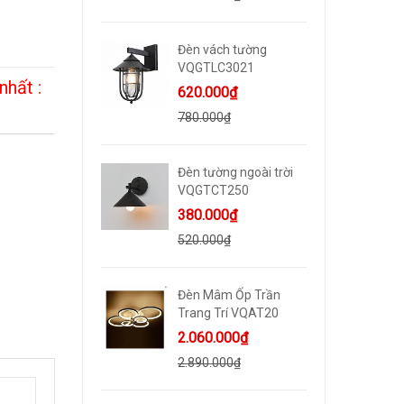
Đèn vách tường
VQGTLC3021
nhất :
620.000₫
780.000₫
Đèn tường ngoài trời
VQGTCT250
380.000₫
520.000₫
Đèn Mâm Ốp Trần
Trang Trí VQAT20
2.060.000₫
2.890.000₫