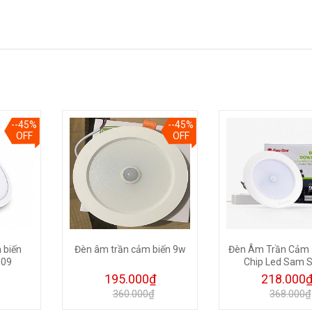
--45%
--45%
OFF
OFF
 biến
Đèn âm trần cảm biến 9w
Đèn Âm Trần Cảm
D09
Chip Led Sam 
195.000₫
218.000
360.000₫
368.000₫