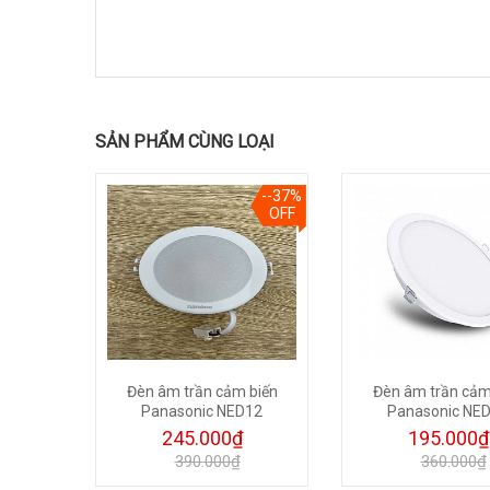
SẢN PHẨM CÙNG LOẠI
--31%
--37%
OFF
OFF
ĐỔI MÀU
Đèn âm trần cảm biến
Đèn âm trần cảm
N VÀNG
Panasonic NED12
Panasonic NE
-3
245.000₫
195.000₫
390.000₫
360.000₫