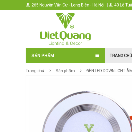
265 Nguyễn Văn Cừ - Long Biên - Hà Nội
40 Lê Tuấ
SẢN PHẨM
TRANG CHỦ
Trang chủ
Sản phẩm
ĐÈN LED DOWNLIGHT-Â