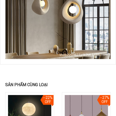
SẢN PHẨM CÙNG LOẠI
--22%
--27%
OFF
OFF