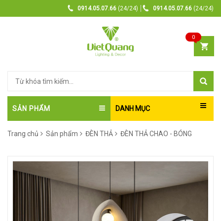
0914.05.07.66
(24/24)
0914.05.07.66
(24/24)
0
SẢN PHẨM
DANH MỤC
Trang chủ
Sản phẩm
ĐÈN THẢ
ĐÈN THẢ CHAO - BÓNG