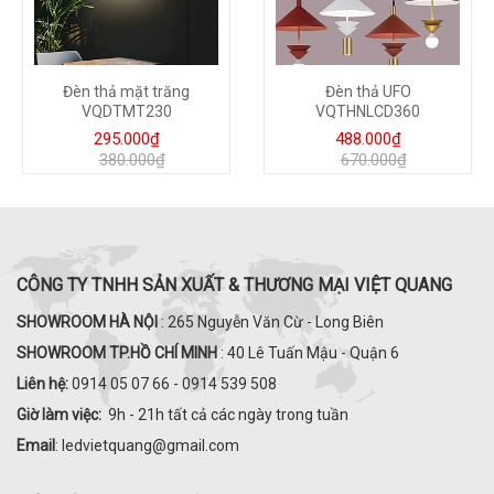
Đèn thả mặt trăng
Đèn thả UFO
VQDTMT230
VQTHNLCD360
295.000₫
488.000₫
380.000₫
670.000₫
CÔNG TY TNHH SẢN XUẤT & THƯƠNG MẠI VIỆT QUANG
SHOWROOM HÀ NỘI
: 265 Nguyễn Văn Cừ - Long Biên
SHOWROOM TP.HỒ CHÍ MINH
: 40 Lê Tuấn Mậu - Quận 6
Liên hệ:
0914 05 07 66 - 0914 539 508
Giờ làm việc:
9h - 21h tất cả các ngày trong tuần
Email
: ledvietquang@gmail.com