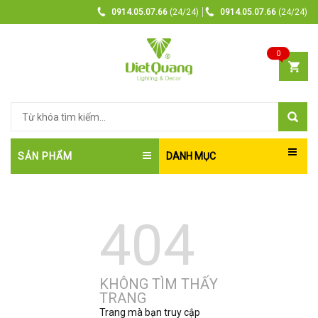
0914.05.07.66
(24/24)
0914.05.07.66
(24/24)
0
SẢN PHẨM
DANH MỤC
404
KHÔNG TÌM THẤY
TRANG
Trang mà bạn truy cập