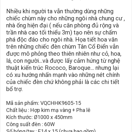
Nhiều khi người ta vẫn thường dùng những
chiếc chùm này cho những ngôi nhà chung cư ,
nhà ống hiện đại ( nếu căn phòng đủ rộng và
trần nhà cao tối thiểu 3m) tạo nên sự chấm
phá độc đáo cho ngôi nhà. Họa tiết hoa văn
trên những chiếc đèn chùm Tân Cổ Điển vẫn
được mô phỏng theo thiên nhiên như cỏ, hoa,
lá, con người…và được lấy cảm hứng từ nghệ
thuật kiến trúc Rococo, Baroque… nhưng lại
có xu hướng nhấn mạnh vào những nét chính
của chiếc đèn chứ không phải là các chi tiết
bổ trợ.
Mã sản phẩm: VQCHHK9605-15
Chất liệu : Hợp kim mạ vàng + Pha lê
Kích thước: Ø1000 x 450mm
Công suất đèn : 60W
Số bóng/tay : E14 x 15 (chưa bao gồm)