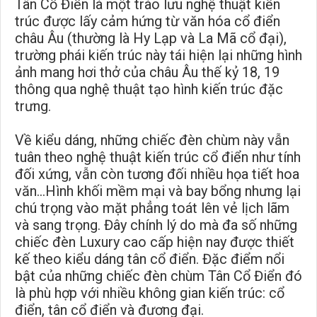
Tân Cổ Điển là một trào lưu nghệ thuật kiến
trúc được lấy cảm hứng từ văn hóa cổ điển
châu Âu (thường là Hy Lạp và La Mã cổ đại),
trường phái kiến trúc này tái hiện lại những hình
ảnh mang hơi thở của châu Âu thế kỷ 18, 19
thông qua nghệ thuật tạo hình kiến trúc đặc
trưng.
Về kiểu dáng, những chiếc đèn chùm này vẫn
tuân theo nghệ thuật kiến trúc cổ điển như tính
đối xứng, vẫn còn tương đối nhiều họa tiết hoa
văn…Hình khối mềm mại và bay bổng nhưng lại
chú trọng vào mặt phẳng toát lên vẻ lịch lãm
và sang trọng. Đây chính lý do mà đa số những
chiếc đèn Luxury cao cấp hiện nay được thiết
kế theo kiểu dáng tân cổ điển. Đặc điểm nổi
bật của những chiếc đèn chùm Tân Cổ Điển đó
là phù hợp với nhiều không gian kiến trúc: cổ
điển, tân cổ điển và đương đại.