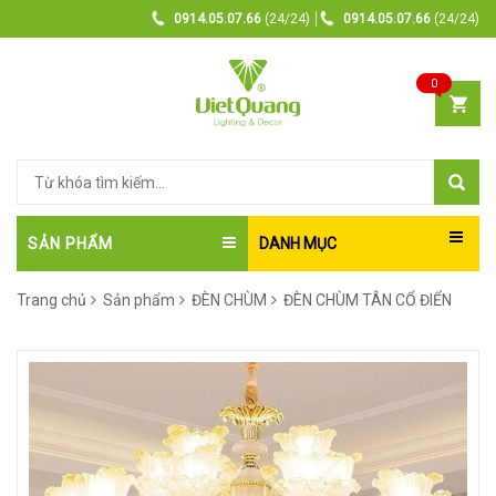
0914.05.07.66
(24/24)
0914.05.07.66
(24/24)
0
SẢN PHẨM
DANH MỤC
Trang chủ
Sản phẩm
ĐÈN CHÙM
ĐÈN CHÙM TÂN CỔ ĐIỂN